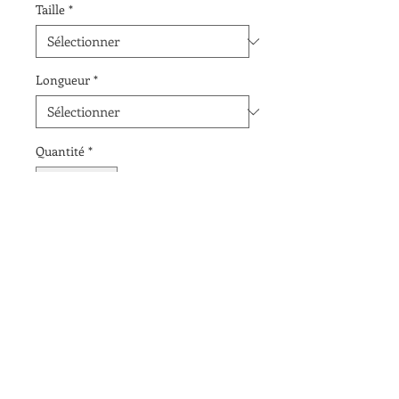
Taille
*
Longueur
*
Quantité
*
Ajouter au panier
NOTEZ QUE Les prix indiqués 
INCLUENT les FRAIS DE DOUANES 
et de TRANSPORT. 
Le taxes applicables seront calculées 
et ajouter à votre facture.